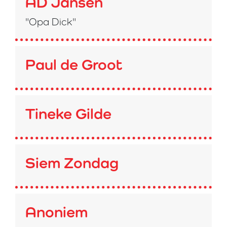
AD Jansen
"Opa Dick"
Paul de Groot
Tineke Gilde
Siem Zondag
Anoniem