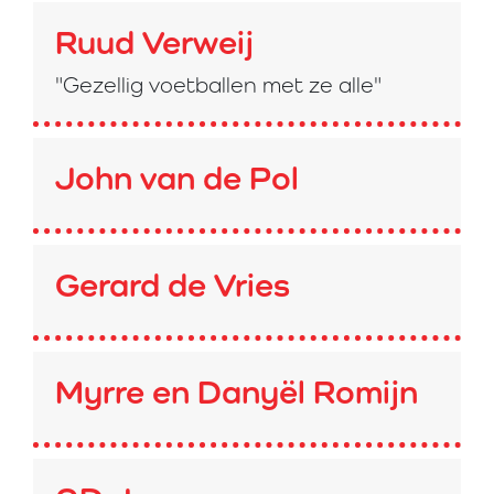
Ruud Verweij
"Gezellig voetballen met ze alle"
John van de Pol
Gerard de Vries
Myrre en Danyël Romijn