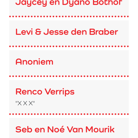
Jaycey en Dyano Bothof
Levi & Jesse den Braber
Anoniem
Renco Verrips
"X X X"
Seb en Noé Van Mourik