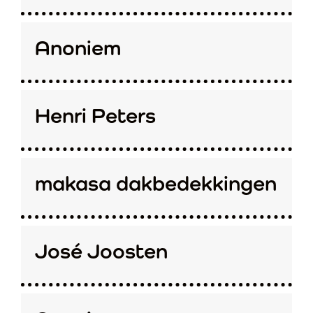
Anoniem
Henri Peters
makasa dakbedekkingen
José Joosten