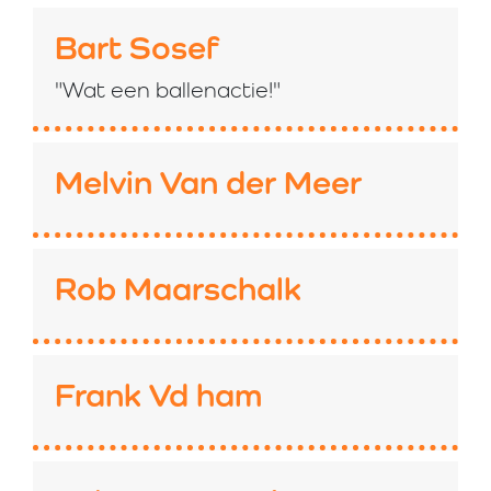
Bart Sosef
"Wat een ballenactie!"
Melvin Van der Meer
Rob Maarschalk
Frank Vd ham