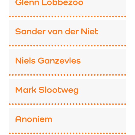
Glenn Lobbezoo
Sander van der Niet
Niels Ganzevles
Mark Slootweg
Anoniem