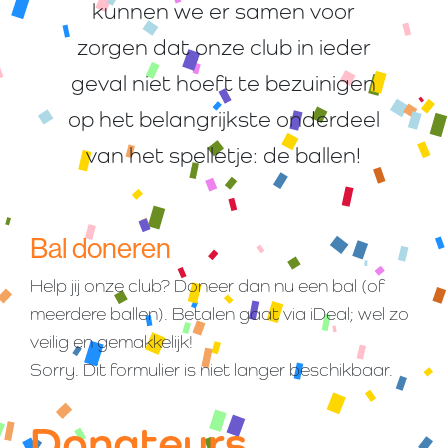
kunnen we er samen voor
zorgen dat onze club in ieder
geval niet hoeft te bezuinigen
op het belangrijkste onderdeel
van het spelletje: de ballen!
Bal doneren
Help jij onze club? Doneer dan nu een bal (of
meerdere ballen). Betalen gaat via iDeal; wel zo
veilig en gemakkelijk!
Sorry. Dit formulier is niet langer beschikbaar.
Donateurs