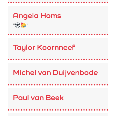
Angela Homs
"
"
Taylor Koornneef
Michel van Duijvenbode
Paul van Beek