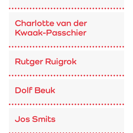
Charlotte van der
Kwaak-Passchier
Rutger Ruigrok
Dolf Beuk
Jos Smits