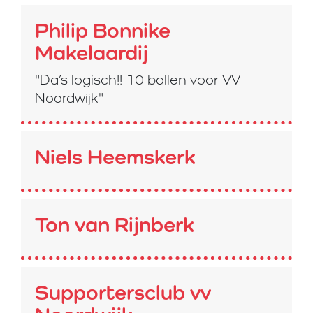
Philip Bonnike
Makelaardij
"Da’s logisch!! 10 ballen voor VV
Noordwijk"
Niels Heemskerk
Ton van Rijnberk
Supportersclub vv