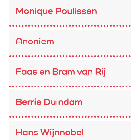
Monique Poulissen
Anoniem
Faas en Bram van Rij
Berrie Duindam
Hans Wijnnobel